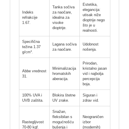
Estetika,
Tanka sočiva
elegancija:
Indeks
za naočare,
utisak niže
refrakcije
idealna za
dioptrije nego
1.67.
visoke
što je u
dioptrije.
realnosti.
Specifična
Lagana sočiva
Udobnost
težina 1.37
za naočare.
nošenja.
g/cm³.
Prirodan,
Minimalizacija
kristalno jasan
Abbe vrednost
hromatskih
vid i najbolja
31.
aberacija.
percepcija
boja.
100% UVA i
Blokira štetne
Siguran i
UVB zaštita.
UV zrake.
zdrav vid.
Snažan,
fleksibilan s
Neograničen
Rastegljivost
mogućnošću
izbor
70-80 kgf.
bušenja i
(modernih)