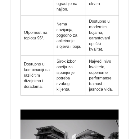
ugradnje na
okvira.
najlon.
Dostupno u
Nema
modernim
savijanja,
Otpornost na
bojama,
pogodno za
toplotu 95°.
garantovani
apliciranje
optički
slojeva i boja.
kvalitet.
Širok izbor
Najveći nivo
Dostupno u
opcija za
kvaliteta,
kombinaciji sa
ispunjenje
superiorne
različitim
potreba
performanse,
dizajnima i
svakog
trajnost i
doradama.
klijenta.
jasnoća vida.