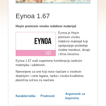
Eynoa 1.67
Hoyin premium visoko indeksni materijal
Eynoa je Hoyin
premium visoko
indeksni materijal koji
upotpunjuje poslednje
modne trendove, dizajn
i lična iskustva.
Eynoa 1.67 nudi superiornu kombinaciju tankoće
materijala i udobnosti.
Namenjene za one koji nose naočare s visokom
dioptrijom i cene lagana, tanka i visoko-kvalitetna
plastična sočiva za naočare.
Argumenti za
Karakteristike
Prednosti
kupovinu